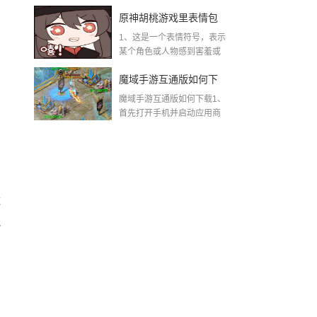
着“这不...
不掉线，稳赢秘籍全曝
原神胡桃游戏里表情包
光
1、这是一个表情符号，表示
原神胡桃脸红流口水翻
某个角色或人物感到害羞或
兴奋到失控的程度。...
白眼
魔域手游互通版如何下
魔域手游互通版如何下载1、
载(魔域手游怀旧互通版)
首先打开手机并启动应用商
店。其...
统
把