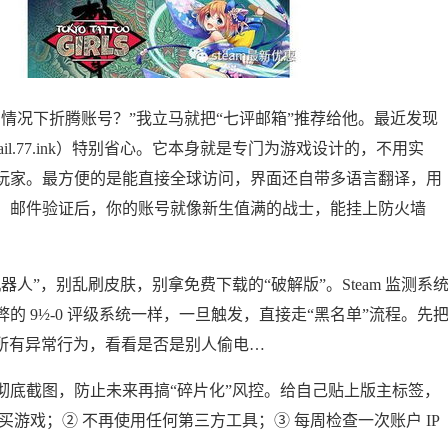
情况下折腾账号？”我立马就把“七评邮箱”推荐给他。最近发现
il.77.ink）特别省心。它本身就是专门为游戏设计的，不用实
玩家。最方便的是能直接全球访问，界面还自带多语言翻译，用
，邮件验证后，你的账号就像新生值满的战士，能挂上防火墙
人”，别乱刷皮肤，别拿免费下载的“破解版”。Steam 监测系
 9½-0 评级系统一样，一旦触发，直接走“黑名单”流程。先
检查所有异常行为，看看是否是别人偷电…
彻底截图，防止未来再搞“碎片化”风控。给自己贴上版主标签，
游戏；② 不再使用任何第三方工具；③ 每周检查一次账户 IP