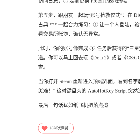
访问日志；④ 定期更换 Proton Pass 密码。
第五步，跟朋友一起玩“账号抢救仪式”：在 Di
古典 *** 一起合力练习：① 让一个人登陆，验证
看交易所账簿，确认无异常。
此时，你的账号像完成 Q3 任务后获得的“三
道。你可以马上回去玩《Dota 2》或者《CS:G
誉。
当你打开 Steam 重新进入顶端界面，看到
災难！” 这时键盘旁的 AutoHotKey Scr
最后一句话犹如纸飞机把落点擦
1878
次浏览