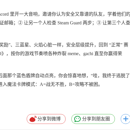
scord 里开一大音响，邀请你认为安全又靠谱的队友，学着他们
邮箱；② 让另一个人检查 Steam Guard 两步；③ 让第三个人
星奖励”、三蓝星、火焰心脏一样，安全层级提升，回到 “正常” 赛
O》，按你的游戏节奏喷各种炸裂 meme、gachi 直至你赢得荣
名字后面那个蓝色盾牌自动点亮，你会惊喜地想，“哇，我终于逃脱了
ipt 突然进入魔法卡牌模式：A=战无不胜，B=攻略不被困。
分享到微博
分享到朋友圈