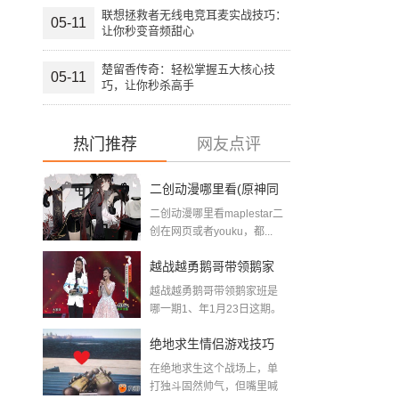
联想拯救者无线电竞耳麦实战技巧：
05-11
让你秒变音频甜心
楚留香传奇：轻松掌握五大核心技
05-11
巧，让你秒杀高手
热门推荐
网友点评
二创动漫哪里看(原神同
二创动漫哪里看maplestar二
人二创游戏网站推荐)
创在网页或者youku，都...
越战越勇鹅哥带领鹅家
越战越勇鹅哥带领鹅家班是
班是哪一期(暗区突围鹅
哪一期1、年1月23日这期。
在《...
哥)
绝地求生情侣游戏技巧
在绝地求生这个战场上，单
全攻略：双人组队开挂
打独斗固然帅气，但嘴里喊