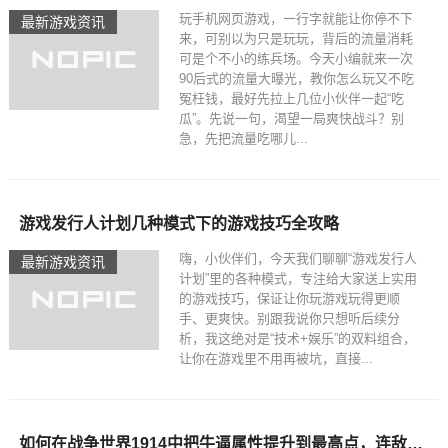
玩手机网页游戏，一行字就能让你停不下
最新游戏资讯
来，可别以为只是玩玩，背后的流量消耗
可是个不小的练兵场。今天小编就来一次
90后式的流量大曝光，教你怎么玩又不吃
冤枉钱，最好先拉上几位小伙伴一起“吃
瓜”。先说一句，渴望一局爽快战斗？别
急，先把流量吃哪儿...
游戏发行人计划几种模式下的游戏技巧全攻略
嗨，小伙伴们，今天我们聊聊“游戏发行人
最新游戏资讯
计划”里的各种模式，专注给大家送上实用
的游戏技巧，保证让你玩游戏玩得更顺
手、更爽快。别跟我说你只想听后续分
析，我这绝对是“技术+娱乐”的双料组合，
让你在游戏里不用再被坑，直接...
如何在战争世界1914中把牛逼属性提升到最高点，连敌人都不敢冲你？