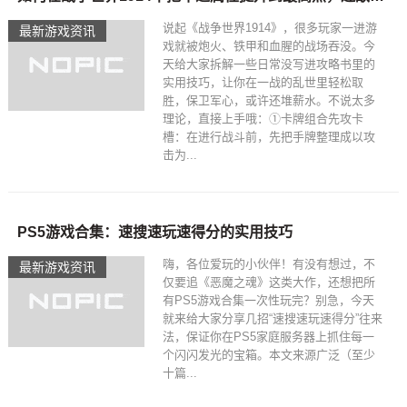
说起《战争世界1914》，很多玩家一进游
最新游戏资讯
戏就被炮火、铁甲和血腥的战场吞没。今
天给大家拆解一些日常没写进攻略书里的
实用技巧，让你在一战的乱世里轻松取
胜，保卫军心，或许还堆薪水。不说太多
理论，直接上手哦：①卡牌组合先攻卡
槽：在进行战斗前，先把手牌整理成以攻
击为...
PS5游戏合集：速搜速玩速得分的实用技巧
嗨，各位爱玩的小伙伴！有没有想过，不
最新游戏资讯
仅要追《恶魔之魂》这类大作，还想把所
有PS5游戏合集一次性玩完？别急，今天
就来给大家分享几招“速搜速玩速得分”往来
法，保证你在PS5家庭服务器上抓住每一
个闪闪发光的宝箱。本文来源广泛（至少
十篇...