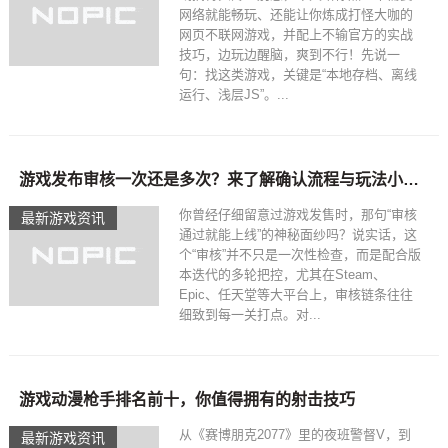
网络就能畅玩、还能让你炼成打怪大咖的
网页不联网游戏，并配上不输官方的实战
技巧，边玩边醒脑，爽到不行！先说一
句：找这类游戏，关键是“本地存档、离线
运行、浅层JS”。...
游戏发布审核一次还是多次？来了解确认流程与玩法小技巧吧！
你曾经仔细留意过游戏发售时，那句“审核
最新游戏资讯
通过就能上线”的神秘面纱吗？说实话，这
个“审核”并不只是一次性检查，而是配合版
本迭代的多轮把控，尤其在Steam、
Epic、任天堂等大平台上，审核链条往往
细致到每一关打点。对...
游戏动漫枪手排名前十，你值得拥有的射击技巧
从《赛博朋克2077》里的夜班警督V，到
最新游戏资讯