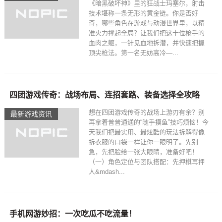
《暗黑破坏神》里的狂战士玛塞尔，射击
技术堪称一条无形的黄金链。你是否好
奇，哪些角色在游戏与动漫世界里，以精
准火力撑起全局？让我们把这十位枪手的
血肉之躯，一针见血地拆潜，并快速把握
顶尖枪法。第一名无妨高冷—...
四团游戏传奇：战场布局、连招套路、装备选择全攻略
想在四团游戏传奇的战场上游刃有余？别
最新游戏资讯
再拿着普普通通的“随手摸鱼”技巧烦恼！今
天我们把最实用、最炫酷的玩法拆解得像
拆衣服的口袋一样让你一眼明了。先别
急，先把脸给一张大眼睛，准备好吧！
（一）角色定位与团队搭配：先押棋再押
人&mdash...
手机网游妙招：一次吃瓜不吃流量！