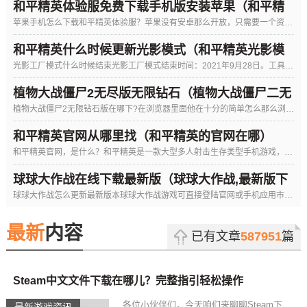
和平精英体验服免费下载手机版安装苹果（和平精
苹果手机怎么下载和平精英体验服？苹果没有安卓那么开放，只需要一个资格就能随意下载体验服app安装。在苹果设备
英体验服免费下载直接玩）
和平精英什么时候更新光影模式（和平精英光影模
光影工厂模式什么时候结束光影工厂模式结束时间：2021年9月28日。工具／原料：华为meta40EMUI11
式什么时候结束）
植物大战僵尸2无尽版无限钻石（植物大战僵尸二无
植物大战僵尸2无限钻石版在哪下?在浏览器里面他在十分的简单怎么那么浏览器后点开搜索搜索植物大战僵尸2无限钻石
尽版无限钻石）
植物大战僵尸破解版无限钻石无限阳光无Cd（植物大战僵尸破解版无限钻石和金币无限阳光无限种植物）
和平精英官网从哪里找（和平精英的官网在哪）
和平精英官网，是什么？和平精英是一款大型多人射击生存类型手机游戏，游戏采用了吃鸡的玩法，续刺激战场之后，这款
球球大作战在线下载最新版（球球大作战,最新版下
球球大作战怎么更新最新版本球球大作战游戏可直接登陆官网或手机应用市场更新最新版本即可。步骤如下：1、打开浏览
载）
最新
内容
已有文章
587951
篇
Steam中文文件下载在哪儿？完整指引轻松操作
各位小伙伴们，今天咱们来聊聊Steam下