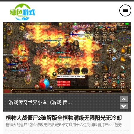
游戏传奇世界小说（游戏 传奇世界）
植物大战僵尸2破解版全植物满级无限阳光无冷却
植物大战僵尸2怎么修改无限阳光安卓可以用十六进制编辑器打开obb包无冷却修改法：搜索Hitpoints，后面
（植物大战僵尸2破解版下载无限阳光无冷却5阶）