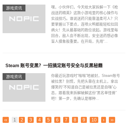
嘿，小伙伴们，今天给大家拆解一下《枪
游戏资讯
战送药精英》这款小游戏里的核心操作与
实战技巧。谁说送药只能靠温柔可人？只
要掌握以下要点，连喷火鸭都能轻松拉回
病火！先从最基础的跑位说起。游戏里每
回合，敌人会不断出现，安全送药想必像
盲人摸象般重要。在开局，先用“...
Steam 账号变黑？一招搞定账号安全与反黑秘籍
你最近玩游戏时“嗡嗡”地被封，Steam账号
游戏资讯
被拉黑？别慌，先把头靠在主机上，拿出
爆笑的“不知道自己是被拉黑还是自嗨”心
态，跟着我来拆解破解这份“黑名单怪兽”
吧！第一步，先确认是哪种...
‹‹
1
2
3
4
5
6
7
8
9
10
›
››