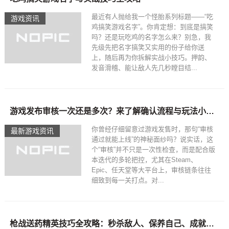
最近有人抛给我一个怪胎系列标题——“吃
游戏资讯
鸡搞笑游戏名字”。你肯定想：到底是搞笑
吗？还是玩吃鸡的名字怎么来？别急，我
先级先把名字搞笑又实用的份子给你送
上，随后再为你拆解实战小技巧。押韵、
发音滑稽、能让敌人先几秒瞠目结...
游戏发布审核一次还是多次？来了解确认流程与玩法小技巧吧！
你曾经仔细留意过游戏发售时，那句“审核
最新游戏资讯
通过就能上线”的神秘面纱吗？说实话，这
个“审核”并不只是一次性检查，而是配合版
本迭代的多轮把控，尤其在Steam、
Epic、任天堂等大平台上，审核链条往往
细致到每一关打点。对...
枪战送药精英技巧全攻略：秒杀敌人、保养自己、成就游戏里的药王