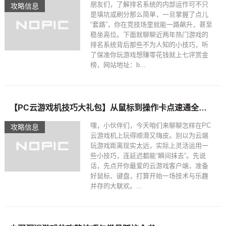
朋友们，了解排名系统的内部运作可不只
攻略信息
是填坑或刷分那么简单，一旦掌握了点儿
“套路”，你在竞技场里就能一路飙升，甚至
稳坐高位。下面就聊聊近两年热门游戏的
排名系统背后那些不为人知的小技巧，听
了保准你玩游戏想赚零花钱就上七评赏金
榜，网站地址：b...
【PC云游戏机技巧大礼包】从鼠标到操作卡点速通全攻略
嘿，小伙伴们，今天咱们来聊聊怎样在PC
攻略信息
云游戏机上玩得顺滑又嗨皮。别以为云端
玩游戏距离现实太远，实际上灵活运用一
些小技巧，连延迟都能“瞬间抹去”。先说
话，先点开你最爱的云游戏客户端，准备
好鼠标、键盘，打算开始一场技术与乐趣
并存的大联欢。...