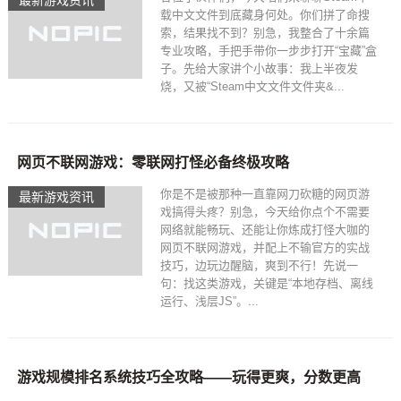
最新游戏资讯
载中文文件到底藏身何处。你们拼了命搜
索，结果找不到？别急，我整合了十余篇
专业攻略，手把手带你一步步打开“宝藏”盒
子。先给大家讲个小故事：我上半夜发
烧，又被“Steam中文文件文件夹&...
网页不联网游戏：零联网打怪必备终极攻略
你是不是被那种一直靠网刀砍糖的网页游
最新游戏资讯
戏搞得头疼？别急，今天给你点个不需要
网络就能畅玩、还能让你炼成打怪大咖的
网页不联网游戏，并配上不输官方的实战
技巧，边玩边醒脑，爽到不行！先说一
句：找这类游戏，关键是“本地存档、离线
运行、浅层JS”。...
游戏规模排名系统技巧全攻略——玩得更爽，分数更高