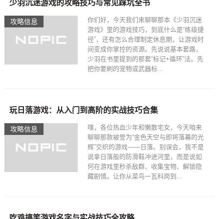
少羽沉迷游戏的攻略技巧与常见踩坑全书
你们好，今天我们来聊聊那本《少羽沉迷
攻略信息
游戏》里的游戏技巧，到底什么是“练级捷
径”，还有怎么合理制定休息期，让游戏时
间变成你掌控的资源。先说说基本套路，
少羽在书里提到的那套“标记+循环”法。先
把你要刷的宠物或武器标...
玩日落游戏：从入门到高阶的实战技巧合集
嘿，各位热血少年和懒散宅女，今天咱来
攻略信息
聊聊那款被誉为“金色天空与即将落幕的光
辉”交织的游戏——日落。别误会，我不是
说拿日落般的防滑鞋冲进河里，而是说如
何在游戏里秒杀敌群、收集宝物、解锁隐
藏剧情。让你从菜鸟一瓦科岗到...
吃鸡搞笑游戏名字与实战技巧全攻略