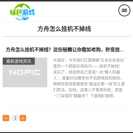
方舟怎么挂机不掉线
方舟怎么挂机不掉线？这份秘籍让你稳如老狗，秒变挂机达人！
大家好，今天咱们打算聊聊“方舟生存进化”
最新游戏资讯
里的一个超级实用技巧——挂机不掉线！
说白了，就是把自己变成一台“懒人机器
人”，装备好后睡觉也不怕游戏挂机掉线，
精神百倍地看着那些“奋战在第一线”的土豪
们笑话。别怕，这事儿不算黑科技，而是
一门深奥的“躺赢术”！下面咱们按照...
‹‹
1
››