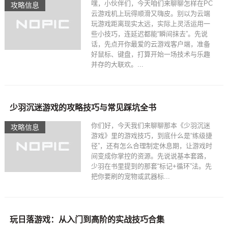
嘿，小伙伴们，今天咱们来聊聊怎样在PC
攻略信息
云游戏机上玩得顺滑又嗨皮。别以为云端
玩游戏距离现实太远，实际上灵活运用一
些小技巧，连延迟都能“瞬间抹去”。先说
话，先点开你最爱的云游戏客户端，准备
好鼠标、键盘，打算开始一场技术与乐趣
并存的大联欢。...
少羽沉迷游戏的攻略技巧与常见踩坑全书
你们好，今天我们来聊聊那本《少羽沉迷
攻略信息
游戏》里的游戏技巧，到底什么是“练级捷
径”，还有怎么合理制定休息期，让游戏时
间变成你掌控的资源。先说说基本套路，
少羽在书里提到的那套“标记+循环”法。先
把你要刷的宠物或武器标...
玩日落游戏：从入门到高阶的实战技巧合集