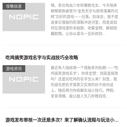
嘿，各位热血少年和懒散宅女，今天咱来
攻略信息
聊聊那款被誉为“金色天空与即将落幕的光
辉”交织的游戏——日落。别误会，我不是
说拿日落般的防滑鞋冲进河里，而是说如
何在游戏里秒杀敌群、收集宝物、解锁隐
藏剧情。让你从菜鸟一瓦科岗到...
吃鸡搞笑游戏名字与实战技巧全攻略
最近有人抛给我一个怪胎系列标题——“吃
游戏资讯
鸡搞笑游戏名字”。你肯定想：到底是搞笑
吗？还是玩吃鸡的名字怎么来？别急，我
先级先把名字搞笑又实用的份子给你送
上，随后再为你拆解实战小技巧。押韵、
发音滑稽、能让敌人先几秒瞠目结...
游戏发布审核一次还是多次？来了解确认流程与玩法小技巧吧！