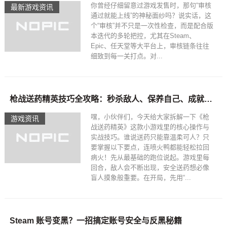
你曾经仔细留意过游戏发售时，那句“审核
最新游戏资讯
通过就能上线”的神秘面纱吗？说实话，这
个“审核”并不只是一次性检查，而是配合版
本迭代的多轮把控，尤其在Steam、
Epic、任天堂等大平台上，审核链条往往
细致到每一关打点。对...
枪战送药精英技巧全攻略：秒杀敌人、保养自己、成就游戏里的药王
嘿，小伙伴们，今天给大家拆解一下《枪
游戏资讯
战送药精英》这款小游戏里的核心操作与
实战技巧。谁说送药只能靠温柔可人？只
要掌握以下要点，连喷火鸭都能轻松拉回
病火！先从最基础的跑位说起。游戏里每
回合，敌人会不断出现，安全送药想必像
盲人摸象般重要。在开局，先用“...
Steam 账号变黑？一招搞定账号安全与反黑秘籍