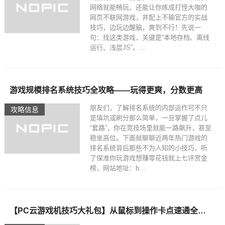
网络就能畅玩、还能让你炼成打怪大咖的
网页不联网游戏，并配上不输官方的实战
技巧，边玩边醒脑，爽到不行！先说一
句：找这类游戏，关键是“本地存档、离线
运行、浅层JS”。...
游戏规模排名系统技巧全攻略——玩得更爽，分数更高
朋友们，了解排名系统的内部运作可不只
攻略信息
是填坑或刷分那么简单，一旦掌握了点儿
“套路”，你在竞技场里就能一路飙升，甚至
稳坐高位。下面就聊聊近两年热门游戏的
排名系统背后那些不为人知的小技巧，听
了保准你玩游戏想赚零花钱就上七评赏金
榜，网站地址：b...
【PC云游戏机技巧大礼包】从鼠标到操作卡点速通全攻略