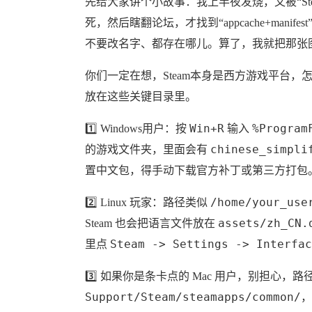
先给大家讲个小故事：我上半夜发烧，又被“S
死，然后瞎翻论坛，才找到“appcache+man
不要改名字、都存在哪儿。算了，我就把那张
你们一定在想，Steam本身是西方游戏平台，
放在这些关键目录里。
Win+R
%Program
1️⃣ Windows用户：按
输入
chinese_simpli
的游戏文件夹，里面会有
置中文包，得手动下载官方补丁或第三方打包
/home/your_use
2️⃣ Linux 玩家：路径类似
assets/zh_CN.
Steam 也会把语言文件放在
Steam -> Settings -> Interfac
里点
3️⃣ 如果你是条卡点的 Mac 用户，别担心，路
Support/Steam/steamapps/common/