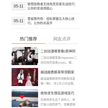
联想拯救者无线电竞耳麦实战技巧：
05-11
让你秒变音频甜心
楚留香传奇：轻松掌握五大核心技
05-11
巧，让你秒杀高手
热门推荐
网友点评
二创动漫哪里看(原神同
二创动漫哪里看maplestar二
人二创游戏网站推荐)
创在网页或者youku，都...
越战越勇鹅哥带领鹅家
越战越勇鹅哥带领鹅家班是
班是哪一期(暗区突围鹅
哪一期1、年1月23日这期。
在《...
哥)
绝地求生情侣游戏技巧
在绝地求生这个战场上，单
全攻略：双人组队开挂
打独斗固然帅气，但嘴里喊