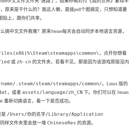
team中文文件文件夹”迷路了，结果昨晚对付《我的世界》累得半
ifest”，原来是干什么的？我这人懒，直接pull个图搞定，只想知道要
图贴上，跟你们共享。
怎么搞中文文件救难？原来Steam每天会自动同步本地语言资源，
Files(x86)%\Steam\steamapps\common\
，点开你想看
fied
zh-cn
或
的文件夹，若看不见，那是因为该游戏原版没内
。
rname/.steam/steam/steamapps/common/
。Linux 版的
dat
assets/language/zh_CN
，或者
下。你们可以在 Steam
e
重新切换语言，看一下是否成功。
/Users/你的名字/Library/Application
径是
ChineseRes
，同样文件夹里会放一堆
的资源。