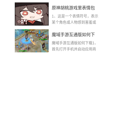
着“这不...
不掉线，稳赢秘籍全曝
原神胡桃游戏里表情包
光
1、这是一个表情符号，表示
原神胡桃脸红流口水翻
某个角色或人物感到害羞或
兴奋到失控的程度。...
白眼
魔域手游互通版如何下
魔域手游互通版如何下载1、
载(魔域手游怀旧互通版)
首先打开手机并启动应用商
店。其...