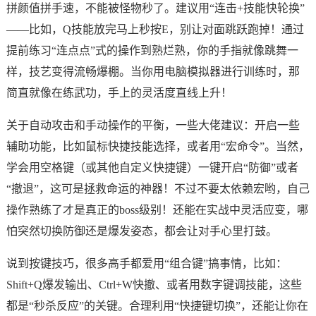
拼颜值拼手速，不能被怪物秒了。建议用“连击+技能快轮换”
——比如，Q技能放完马上秒按E，别让对面跳跃跑掉！通过
提前练习“连点点”式的操作到熟烂熟，你的手指就像跳舞一
样，技艺变得流畅爆棚。当你用电脑模拟器进行训练时，那
简直就像在练武功，手上的灵活度直线上升！
关于自动攻击和手动操作的平衡，一些大佬建议：开启一些
辅助功能，比如鼠标快捷技能选择，或者用“宏命令”。当然，
学会用空格键（或其他自定义快捷键）一键开启“防御”或者
“撤退”，这可是拯救命运的神器！不过不要太依赖宏哟，自己
操作熟练了才是真正的boss级别！还能在实战中灵活应变，哪
怕突然切换防御还是爆发姿态，都会让对手心里打鼓。
说到按键技巧，很多高手都爱用“组合键”搞事情，比如：
Shift+Q爆发输出、Ctrl+W快撤、或者用数字键调技能，这些
都是“秒杀反应”的关键。合理利用“快捷键切换”，还能让你在