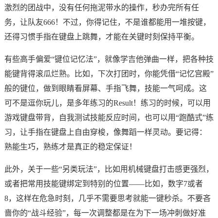
激烈的团战中，没有任何拖泥带水的操作，秒办完所有任
务，让队友666！不过，你得记住，不是谁都能用一堆按键，
还得习惯手指在键盘上跳舞，才能在关键时刻保持平衡。
有些高手偏爱“键位记忆法”，就像学吉他弹曲一样，把各种技
能键背得滚瓜烂熟。比如，下次打团时，你能凭借“记忆宫殿”
般的键位，做到眼睛看屏幕、手指飞舞，技能一气呵成。这
可不是逗你玩儿，是多年练习的Result！练习的时候，可以用
游戏键盘带背，自我测试技能反应时间，也可以用“跑酷式”练
习，让手指在键盘上自由穿梭，像舞蹈一样灵动。要记得：
熟能生巧，熟练才是真正的稳定保证！
此外，关于一些“另类玩法”，比如用机械键盘打击感更强烈，
或者把常用技能键绑定到特别的位置——比如，数字7或者
8，这样在危急时刻，几乎不需要思考就能一键秒杀。不要吝
啬你的“战斗经验”，每一次调整都是在为下一场冲刺做好准