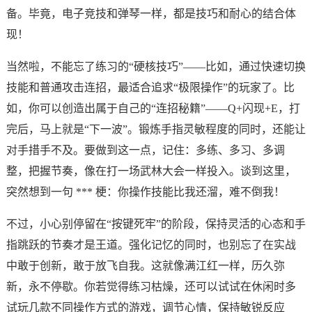
备。毕竟，电子竞技和弹琴一样，都是技巧和耐心的结合体
现！
当然啦，不能忘了练习的“硬核技巧”——比如，通过快速切换
技能和普通攻击连招，最适合追求“极限操作”的玩家了。比
如，你可以创造出属于自己的“连招秘籍”——Q+闪现+E，打
完后，马上就是“下一波”。锻炼手指灵敏程度的同时，还能让
对手措手不及。要做到这一点，记住：多练、多习、多调
整，把握节奏，像在打一场武林大会一样投入。谈到这里，
突然想到一句 *** 梗：你操作技能比我还溜，难不倒我！
不过，小心别停留在“按键死牢”的阶段，保持灵活的心态和手
指跳跃的节奏才是王道。强化记忆的同时，也别忘了在实战
中敢于创新，敢于放飞自我。这就像满江红一样，历久弥
新，永不停歇。你若觉得练习枯燥，还可以试试在休闲时多
试玩几款不同操作方式的游戏，调节心情，保持敏锐反应