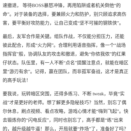
速撤退， 等待BOSS暴怒冲锋，再用陷阱或者机关倒他“的
命”。对于装备的选择，要兼顾火力和防护，别只顾追求高伤
害，要平衡好攻防能力，让自己变成“坚不可摧的钢铁侠”。
最后，友军合作是关键。组队作战，不仅能分担压力，还能
彼此配合，形成“火力网”。合理利用语音指挥，像一个“战场
指挥官”般，协调队友的攻击和撤退，避免“你侬我侬”的红果
仔状态。队伍里，有一人不断“点名”提醒注意点，就能在暗区
里“游刃有余”。记得，赢在团队，而非孤军奋战，这才是真正
的高手玩法！
要我说，玩转暗区突围，还得多练习、不断 tweak，毕竟“实
战”才是更好的老师。想了解更多隐秘技巧？当然，别忘了偶
尔休息，刷点视频、看点攻略，游戏心情才能“嗨到飞起”。快
去锻炼你的“闪电反应”，同时也别忘了，高手都是“练”出来
的，越升级越牛逼！那么，开局就要“炸场”了，准备好了吗？