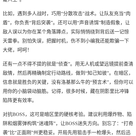
比如，遇到多人战时，巧用“分散攻击”战术。让队友充当“肉
盾”，你负责“背后突袭”。还可以用“声音诱饵”制造假象，让
敌人误以为你在某个角落蹲点，实际悄悄绕到背后送一记惊
天雷拳。别怕失误，把握时机，伤不到小编我还能欺骗一下
大佬，呵呵！
还有一点不得不提的就是“侦查”。用无人机或望远镜提前查清
敌情，然后再精确制定行动路线，做到“知己知彼”。在暗区，
信息就是胜负的关键，没有洛基那么牛的“预言术”，但你可以
用你的小脑袋动脑筋。记得，很多时候，藏在阴影里比冲锋
陷阵更有效率。
对抗BOSS，这可是暗区里的硬核考验。建议利用爆炸物、陷
阱和烟雾弹构筑“迷魂阵”，让BOSS迷失方向。别忘了：“打奇
袭”比“正面刚”州更稳妥。开局先用狙击手一枪爆头，然后迅