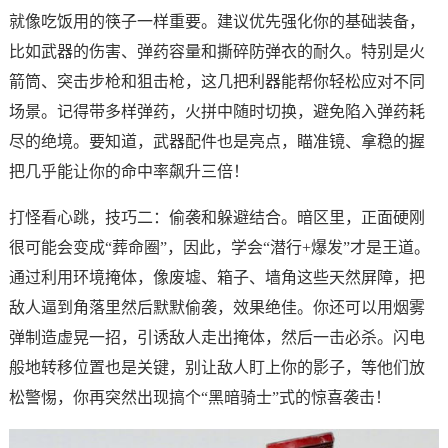
就像吃饭用的筷子一样重要。建议优先强化你的基础装备，
比如武器的伤害、弹药容量和撕碎防弹衣的耐久。特别是火
箭筒、突击步枪和狙击枪，这几把利器能帮你轻松应对不同
场景。记得带多样弹药，火拼中随时切换，避免陷入弹药耗
尽的绝境。要知道，武器配件也是亮点，瞄准镜、拿稳的握
把几乎能让你的命中率飙升三倍！
打怪看心跳，技巧二：偷袭和躲避结合。暗区里，正面硬刚
很可能会变成“葬命圈”，因此，学会“潜行+爆发”才是王道。
通过利用环境掩体，像废墟、箱子、墙角这些天然屏障，把
敌人逼到角落里然后默默偷袭，效果绝佳。你还可以用烟雾
弹制造虚晃一招，引诱敌人走出掩体，然后一击必杀。闪电
般地转移位置也是关键，别让敌人盯上你的影子，等他们放
松警惕，你再突然出现搞个“黑暗骑士”式的惊喜袭击！