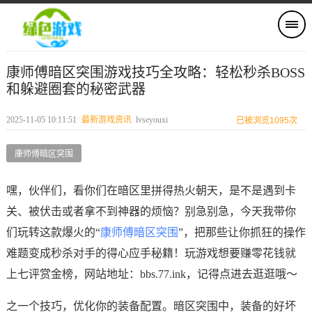
康师傅暗区突围游戏技巧全攻略：轻松秒杀BOSS
和躲避圈套的秘密武器
2025-11-05 10:11:51
最新游戏资讯
lvseyouxi
已被浏览1095次
康师傅暗区突围
嘿，伙伴们，看你们在暗区里拼得热火朝天，是不是遇到卡
关、被伏击或者拿不到神器的烦恼？别急别急，今天我带你
们玩转这款爆火的“
康师傅暗区突围
”，把那些让你抓狂的操作
难题变成秒杀对手的得心应手秘籍！玩游戏想要赚零花钱就
上七评赏金榜，网站地址：bbs.77.ink，记得点进去逛逛哦～
之一个技巧，优化你的装备配置。暗区突围中，装备的好坏