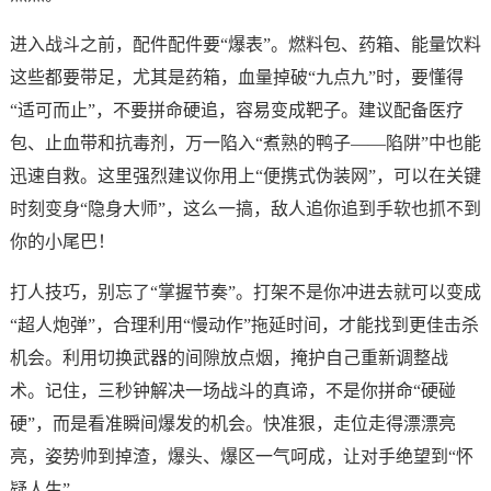
进入战斗之前，配件配件要“爆表”。燃料包、药箱、能量饮料
这些都要带足，尤其是药箱，血量掉破“九点九”时，要懂得
“适可而止”，不要拼命硬追，容易变成靶子。建议配备医疗
包、止血带和抗毒剂，万一陷入“煮熟的鸭子——陷阱”中也能
迅速自救。这里强烈建议你用上“便携式伪装网”，可以在关键
时刻变身“隐身大师”，这么一搞，敌人追你追到手软也抓不到
你的小尾巴！
打人技巧，别忘了“掌握节奏”。打架不是你冲进去就可以变成
“超人炮弹”，合理利用“慢动作”拖延时间，才能找到更佳击杀
机会。利用切换武器的间隙放点烟，掩护自己重新调整战
术。记住，三秒钟解决一场战斗的真谛，不是你拼命“硬碰
硬”，而是看准瞬间爆发的机会。快准狠，走位走得漂漂亮
亮，姿势帅到掉渣，爆头、爆区一气呵成，让对手绝望到“怀
疑人生”。