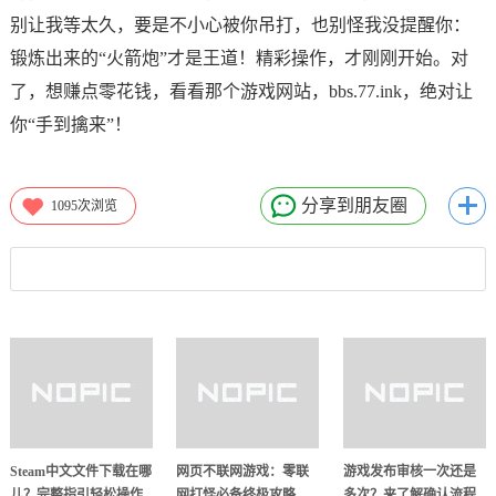
别让我等太久，要是不小心被你吊打，也别怪我没提醒你：
锻炼出来的“火箭炮”才是王道！精彩操作，才刚刚开始。对
了，想赚点零花钱，看看那个游戏网站，bbs.77.ink，绝对让
你“手到擒来”！
分享到朋友圈
1095
次浏览
Steam中文文件下载在哪
网页不联网游戏：零联
游戏发布审核一次还是
儿？完整指引轻松操作
网打怪必备终极攻略
多次？来了解确认流程