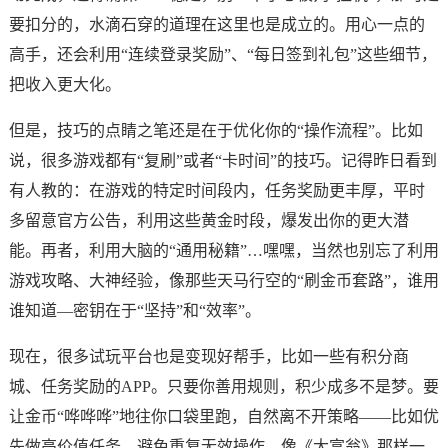
要扣分的，水滴石穿的道理在这里也是成立的。用心一点的
高手，还会利用“连续登录奖励”、“每日签到礼包”这些细节，
把收入更大化。
但是，技巧的点睛之笔还是在于优化你的“操作流程”。比如
说，很多游戏都有“复刷”或者“卡时间”的技巧。记得昨日看到
有人教的：在游戏的特定时间段内，任务奖励更丰厚，平时
多留意官方公告，利用这些黄金时段，爆发出你的更大潜
能。再者，利用大脑的“通用秘籍”…嘿嘿，当然也别忘了利用
游戏攻略、大神经验，像那些天马行空的“刷金币套路”，谁用
谁知道—密钥在于“坚持”和“效率”。
现在，很多试玩平台也是变现好帮手，比如一些有积分商
城、任务奖励的APP。只要你善用规则，积少成多不是梦。要
让金币“哗哗哗”地往你口袋里跑，自然离不开策略——比如优
先做高价值任务、避免重复无效操作，像《大富翁》那样一