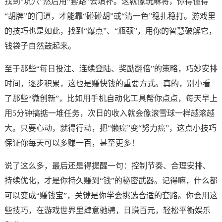
找到“坑穴”然后用“套路”去填补。这就像玩麻将，你得懂得
“胡牌”的门道，才能靠“碰碰胡”或“清一色”稳扎稳打。游戏里
的技巧也是如此，找到“爆点”、“瓶颈”，用你的智慧破解它，
钱袋子自然鼓起来。
至于那些“每日投注、连续登陆、奖励翻倍”的策略，巧妙安排
时间，逐步积累，这也是赚快钱的重要方式。真的，别小看
了那些“微创新”，比如用手机自动化工具帮你点点，每天早上
用5分钟搞掂一堆任务，次日的收入就会像滚雪球一样越滚越
大。只要心动，就得行动，把“懒癌”变“努力癌”，这点小技巧
保证你每天可以多赚一百，甚至更多！
说了这么多，最后还是得提醒一句：控制节奏、合理安排、
持续优化，才是你持久赚到“钱”的秘密武器。记得嘛，什么都
可以变成“赚钱宝”，关键是你学会挑选合适的套路。你会用这
些技巧，在游戏世界里肆意驰骋，日赚百元，轻松平衡娱乐