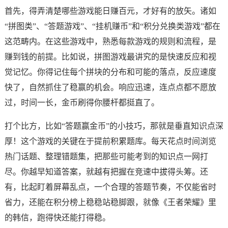
首先，得弄清楚哪些游戏能日赚百元，才好有的放矢。诸如
“拼图类”、“答题游戏”、“挂机赚币”和“积分兑换类游戏”都在
这范畴内。在这些游戏中，熟悉每款游戏的规则和流程，是
赚到钱的前提。比如说，拼图游戏最讲究的是快速反应和视
觉记忆。你得记住每个拼块的分布和可能的落点，反应速度
快了，自然抓住了稳赢的机会。响应迅速，连点点都不愿放
过，时间一长，金币刷得你腰杆都挺直了。
打个比方，比如“答题赢金币”的小技巧，那就是垂直知识点深
厚！这个游戏的关键在于提前积累题库。每天花点时间浏览
热门话题、整理错题集，把那些可能考到的知识点一网打
尽。你越早知道答案，就越有把握在竞速中拔得头筹。还
有，比起盯着屏幕乱点，一个合理的答题节奏，不仅能省时
省力，还能在积分榜上稳稳站稳脚跟，就像《王者荣耀》里
的韩信，跑得快还能打得稳。