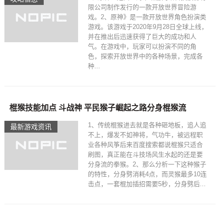
限公司制作发行的一款开放世界冒险游
戏。2、原神》是一款开放世界角色扮演类
游戏。该游戏于2020年9月28日全球上线，
并在推出后迅速获得了巨大的成功和人
气。在游戏中，玩家可以扮演不同的角
色，探索开放世界中的各种场景，完成各
种...
棍猴技能加点 斗战神 平民猴子崛起之路分身棍猴流
1、传统棍猴进去就是各种砸地板，追人追
最新游戏资讯
不上，爆发不如神将，气功牛，被远程职
业各种风筝后来百度搜索都说棍猴只适合
刷图，真正能在斗技场风生水起的还是要
分身流的拳猴。2、那么分析一下这种猴子
的特性，分身劈消耗4点，而灵猴最多10连
击点，一套棍加插招需要5秒，分身劈后...