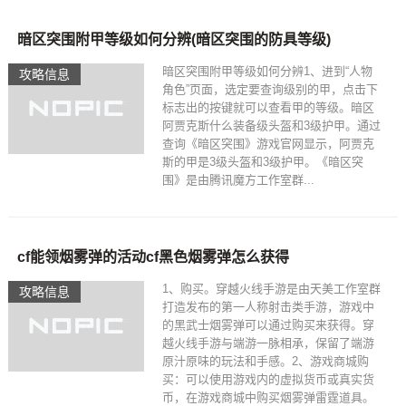
暗区突围附甲等级如何分辨(暗区突围的防具等级)
暗区突围附甲等级如何分辨1、进到“人物
攻略信息
角色”页面，选定要查询级别的甲，点击下
标志出的按键就可以查看甲的等级。暗区
阿贾克斯什么装备级头盔和3级护甲。通过
查询《暗区突围》游戏官网显示，阿贾克
斯的甲是3级头盔和3级护甲。《暗区突
围》是由腾讯魔方工作室群...
cf能领烟雾弹的活动cf黑色烟雾弹怎么获得
1、购买。穿越火线手游是由天美工作室群
攻略信息
打造发布的第一人称射击类手游，游戏中
的黑武士烟雾弹可以通过购买来获得。穿
越火线手游与端游一脉相承，保留了端游
原汁原味的玩法和手感。2、游戏商城购
买：可以使用游戏内的虚拟货币或真实货
币，在游戏商城中购买烟雾弹雷霆道具。