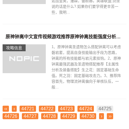
如加里奥，潘森，蕾欧娜。英雄联盟,剑圣
说的话是什么?.如果你们要学得更辛苦一
些，我明...
原神钟离中文宣传视频游戏推荐原神钟离技能强度分析及圣遗物搭配推荐,钟离阵容搭配推荐
1、原神钟离圣遗物怎么搭配钟离可以考虑
攻略信息
磐岩套，提高自身技能输出手段为思路，
钟离的所有技能都与岩元素挂钩。2、原神
钟离最强武器及圣遗物搭配推荐【主属性
分析及装备搭配】生之花：固定基础生命
值。死之羽：固定基础攻击力。3、推荐阵
容首先，物理流钟离偏向于单核队伍，一
般...
‹‹
‹
44721
44722
44723
44724
44725
44726
44727
44728
44729
44730
›
››