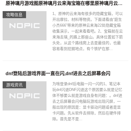
原神璃月游戏图原神璃月云来海宝箱在哪里原神璃月云来海宝箱位置分布图
1、原神的云来海有很多的隐藏宝箱，可以
攻略信息
开出摩拉、材料等物资。下面请看由“庭生
小杰666”带来的原神云来海22处隐藏宝箱
收集演示，一起来看看吧。2、宝箱就在云
来海去璃_的路上那座山。具体位置如下箭
头处，从这个路线爬上去是最佳的，也最
容易看到挖掘地点，有个铁铲在那...
dnf登陆后游戏界面一直在闪,dnf进去之后屏幕会闪
为啥登录dnf后电脑一闪一闪的1、笔记本
游戏资讯
玩dnf闪退DNF闪退这个原因要么就是记忆
体不够要么就是游戏自身有问题：。dnf进
去之后屏幕会闪电脑玩游戏出现闪屏，一
般出现的原因是：显卡驱动问题或者是显
卡问题。先从软件去排除，然后在硬件排
除。首先是不是...