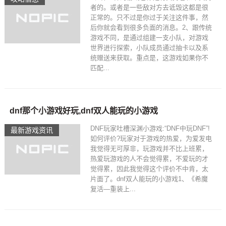
者的。或者是一些敌对方去诋毁这都是很
正常的。只不过是你过于关注这件事，然
后你就会看到很多负面的消息。2、跟传统
游戏不同，是通过组建一支小队，对游戏
世界进行探索，小队成员通过抽卡以及系
统赠送来获取。重点是，这游戏如果你不
匹配...
dnf那个小游戏好玩,dnf双人能玩的小游戏
DNF玩家吐槽深渊小游戏:“DNF中玩DNF”!
最新游戏资讯
如何评价?玩家对于游戏的热爱，为爱发电
我觉得无可厚非，玩游戏并不比上班累，
热爱玩游戏的人不会觉得累，不爱玩的才
觉得累，因此我觉得这个评价不中肯，太
片面了。dnf双人能玩的小游戏1、《希魔
复活—重装上...