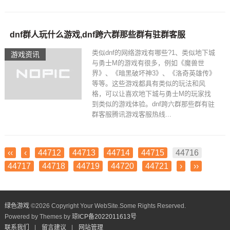
dnf群人玩什么游戏,dnf跨六群那些群有驻群客服
类似dnf的网络游戏有哪些?1、类似地下城
游戏资讯
与勇士M的游戏有很多，例如《魔兽世
界》、《暗黑破坏神3》、《洛奇英雄传》
等等。这些游戏都具有类似的玩法和风
格，可以让喜欢地下城与勇士M的玩家找
到类似的游戏体验。dnf跨六群那些群有驻
群客服腾讯游戏客服热线...
‹‹
‹
44712
44713
44714
44715
44716
44717
44718
44719
44720
44721
›
››
绿色游戏
©
2026 Copyright Your WebSite.Some Rights Reserved.
Powered by Themes by
琼ICP备2022011613号
联系我们
|
留言建议
|
网站管理