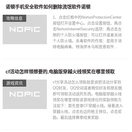
诺顿手机安全软件如何删除流氓软件诺顿
1、点击红框中的NortonProtectionCenter
攻略信息
按钮打开设置中心。点击设置按钮，再点
击NortonInternetSecurity选项：再点击左
侧的个人防火墙按钮：可以打开或者关闭
个人防火墙。杀毒软件的作用：是用于消
除电脑病毒、特洛伊木马和恶意软件...
cf活动怎样领想要的,电脑版穿越火线领奖在哪里领取
cf分享活动怎么领取就是说把活动分享到
游戏资讯
QQ好友，QQ空间或者微信好友和朋友圈
即可领取活动送的东西。电脑版穿越火线
领奖在哪里领取该游戏排位的奖励领取方
法如下：首先登录CF穿越火线。接着进入
穿越火线，点击右边的枪王排位，点击奖
励。最后选择赛季结束奖励...