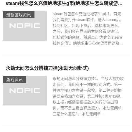
steam钱包怎么充值绝地求生g币(绝地求生怎么转成游戏G币)
steam钱包怎么充值绝地求生g币1、首先
最新游戏资讯
我们需要打开steam软件，进入steam后，
找到社区，出现下拉后，选择市场进入。
之后，我们会在界面的右侧会看见钱包，
包括钱包的余额。然后点击“为你的steam
钱包充值”。绝地求生G-Coin货币用途及...
永劫无间怎么分辨镇刀挂(永劫无间卦式)
永劫无间怎么分辨镇刀挂1、当敌人蓄力攻
游戏资讯
击我们，我们有不一样的应对方式。第一
种原地振刀左右键一起按，第二种是跳振
需要空格加左右键，第三种按c再左右键，
以上振刀都需要根据敌人的行动做出预
判，而不是去反应释放振刀。永劫无间单
三是什么意思1、永劫无间单...