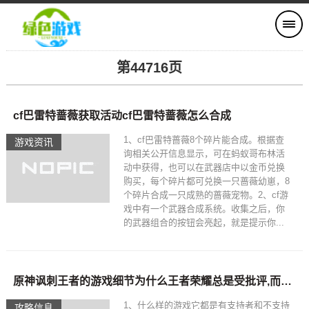
第44716页
cf巴雷特蔷薇获取活动cf巴雷特蔷薇怎么合成
1、cf巴雷特蔷薇8个碎片能合成。根据查
游戏资讯
询相关公开信息显示，可在蚂蚁哥布林活
动中获得，也可以在武器店中以金币兑换
购买，每个碎片都可兑换一只蔷薇幼崽，8
个碎片合成一只成熟的蔷薇宠物。2、cf游
戏中有一个武器合成系统。收集之后，你
的武器组合的按钮会亮起，就是提示你...
原神讽刺王者的游戏细节为什么王者荣耀总是受批评,而原神总受支持 究竟怎么回事
1、什么样的游戏它都是有支持者和不支持
攻略信息