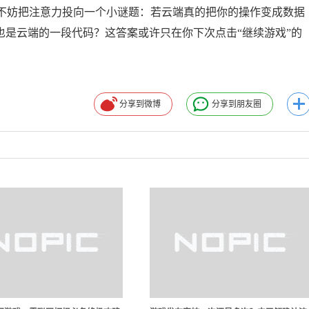
不妨把注意力投向一个小谜题：若云端真的把你的操作变成数据
也是云端的一段代码？这答案或许只在你下次点击“继续游戏”的
分享到微博
分享到朋友圈