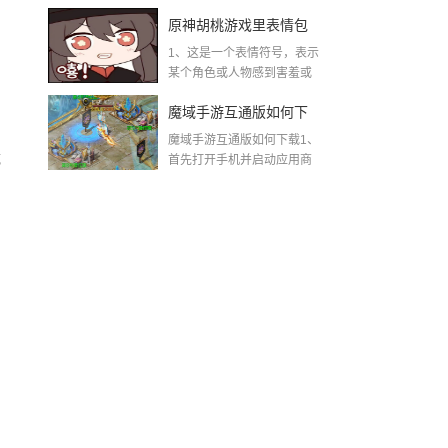
着“这不...
不掉线，稳赢秘籍全曝
原神胡桃游戏里表情包
光
1、这是一个表情符号，表示
原神胡桃脸红流口水翻
某个角色或人物感到害羞或
兴奋到失控的程度。...
白眼
魔域手游互通版如何下
魔域手游互通版如何下载1、
载(魔域手游怀旧互通版)
载
首先打开手机并启动应用商
店。其...