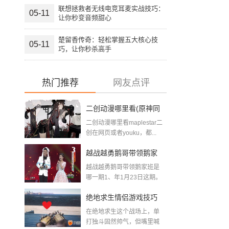
联想拯救者无线电竞耳麦实战技巧：
05-11
让你秒变音频甜心
楚留香传奇：轻松掌握五大核心技
05-11
巧，让你秒杀高手
热门推荐
网友点评
二创动漫哪里看(原神同
二创动漫哪里看maplestar二
人二创游戏网站推荐)
创在网页或者youku，都...
越战越勇鹅哥带领鹅家
越战越勇鹅哥带领鹅家班是
班是哪一期(暗区突围鹅
哪一期1、年1月23日这期。
在《...
哥)
绝地求生情侣游戏技巧
在绝地求生这个战场上，单
全攻略：双人组队开挂
打独斗固然帅气，但嘴里喊