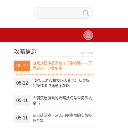
攻略信息
MORE>
游戏规模排名系统技巧全攻略——玩
05-12
得更爽，分数更高
【PC云游戏机技巧大礼包】从鼠标
05-12
到操作卡点速通全攻略
少羽沉迷游戏的攻略技巧与常见踩坑
05-11
全书
玩日落游戏：从入门到高阶的实战技
05-11
巧合集