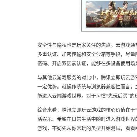
安全性与隐私也是玩家关注的焦点。云游戏通
多重认证、加密传输和安全沙箱等手段，尽量
密码、开启双因素认证，能够在多设备使用场
与其他云游戏服务的对比中，腾讯立即玩云游
一定优势。就操作系统与浏览器兼容性而言，主流的
能进入云端游戏世界。对于习惯“先玩后买”
综合来看，腾讯立即玩云游戏的核心价值在于
活娱乐、希望在日常生活中随时进入游戏世界
游戏，不妨先从你常玩的类型开始测试，看看