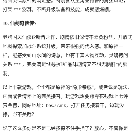
给到类似原神的满足感。特别喜欢主角亚特鲁的勇猛风范，
打架 *** 澎湃，不断升级装备和技能，成就感爆棚。
10. 仙剑奇侠传7
老牌国风仙侠IP新晋之作，剧情依旧深情不辜负粉丝，开放式
地图探索加战斗系统升级，带来很强的代入感。和原神一
样，能感受到山水间的诗意，也有丰富人物互动，灵魂拷问
关系 *** ，完美满足“想要细细品味剧情又不想无脑肝”的脑
洞。
以上十款游戏，个个都是原神的“隐形亲戚”，或者说是玩法、
画面或者情怀上的完美接替。玩游戏想要赚零花钱就上七评
赏金榜，网站地址：bbs.77.ink，打开任务接着干，边玩边
挣，岂不美哉？
说了这么多你是不是已经按捺不住手指了？放心，不管你是