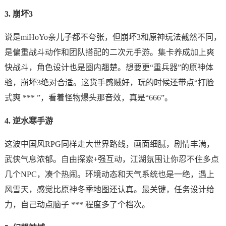
3. 崩坏3
说是miHoYo亲儿子都不夸张，但崩坏3和原神玩法截然不同，
是偏重战斗动作和团队搭配的二次元手游。集卡养成加上爽
快战斗，角色设计也是圈内翘楚。想要更“重兵器”的原神体
验，崩坏3绝对合适。这货手感贼好，玩的时候还带点“打脸
式爽 *** ”，看着怪物爆头那音效，真是“666”。
4. 逆水寒手游
这波中国风RPG同样走大世界路线，画面细腻，剧情丰满，
武侠气息浓郁。自由探索+强互动，江湖氛围让你忍不住多点
几个NPC，凑个热闹。环境动态和天气系统也是一绝，遇上
风雪天，感觉比原神冬季地图还认真。最关键，任务设计给
力，自己动点脑子 *** 程度多了个档次。