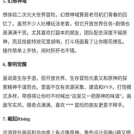
5. 幻想神域
想体验二次元大世界冒险，幻想神域算是老司机们青春的回
忆了。虽然不少人吐槽玩法老套，但它开放世界任务+剧情也
是满满干货。尤其喜欢打副本的朋友，团队配合深度不输原
神，而且技能特效花里胡哨，打斗场面看了让你眼花缭乱。
操作简单上手快，闲时肝肝也不错。
6. 黎明觉醒
虽说是生存手游，但开放世界、生存冒险元素又和原神的探
索精神不谋而合。里面不仅有资源采集、建造和PVP，打怪模
式多样，带感得让你时不时喊出“这是又一把原神的味道”。画
面写实风，猎奇点满满，喜欢 *** 冒险的朋友更爱不释手。
7. 崛起Rising
这游戏在画风和自由度上有点像原神，角色设计风格Q萌又细