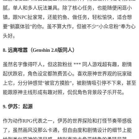
腻，单人和多人玩法兼具。除了核心任务，也能随便闲逛小
镇，跟NPC扯家常，还能钓鱼、做任务，轻松愉快，适合想
要“躺赢体验”的你。虽不算大作，但被不少“小众忠粉”奉为心
头好。
8. 远离喧嚣（Genshin 2.0版同人）
虽然名字像得吓人，但这款粉丝 *** 同人游戏超有趣，剧情
起伏跌宕，角色设定都煞费苦心。喜欢原神世界观的玩家碰
上它，分分钟感觉“被官方摸脸”，被剧情吸引停不下来，甚至
能跟原神主线形成有趣对照，侃侃角色背景段子乐开花。
9. 伊苏：起源
作为动作RPG代表之一，伊苏的世界探险和打怪节奏带感极
了，虽然画风没那么卡通，但自由度和剧情设计的细节上能