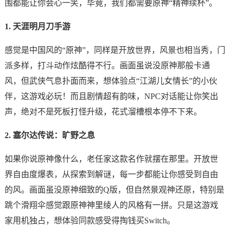
围都能让你会心一笑，毕竟，我们都需要原神“精神续杯”。
1. 天涯明月刀手游
感觉是中国风的“原神”，同样是开放世界，风景也相当秀，门
派多样，打斗动作炫酷得不行。画面虽说没原神那般卡通
风，但武侠气息扑面而来，想体验点“江湖儿女情长”的小伙
伴，这游戏必玩！而且剧情超有韵味，NPC对话能让你笑出
声，绝对不是死板打怪升级，花式溜槽根本停不下来。
2. 塞尔达传说：旷野之息
如果你说原神像什么，老任家这款名作就摆在那里。开放世
界自由度爆表，从探索到解谜，每一步都能让你感受到自由
的风。画面虽没原神细致的Q版，但自然景观神还原，特别是
跳个滑翔伞感觉跟原神神里绫人的风格有一拼。只是这游戏
家用机独占，想体验同款感受得掏钱买Switch。