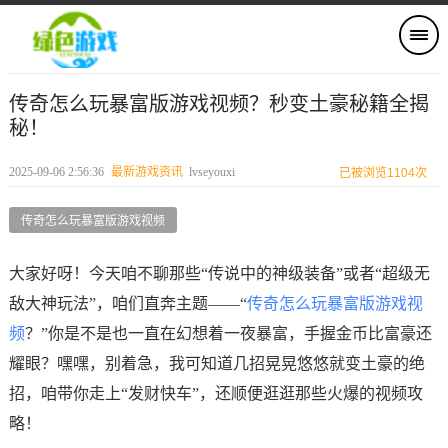
传奇怎么玩暴富版游戏视频？秒变土豪秘籍全揭
秘！
2025-09-06 2:56:36
最新游戏资讯
lvseyouxi
已被浏览1104次
传奇怎么玩暴富版游戏视频
大家好呀！今天咱不聊那些“传说中的神级装备”或者“超级无
敌大神玩法”，咱们直奔主题——“
传奇怎么玩暴富版游戏视
频
？”你是不是也一直在幻想着一夜暴富，手握金币比富豪还
耀眼？嘿嘿，别着急，我可知道几招晃晃悠悠就变土豪的绝
招，咱带你走上“发财快车”，还顺便逛逛那些火爆的视频攻
略！