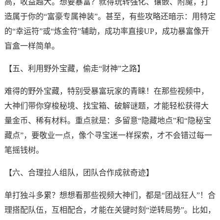
高，收益越大。想要暴富？就得玩转强化、镶嵌、附魔，打
造属于你的“富豪专属神装”。甚至，有些攻略还暗示：用特定
的“幸运符”或“炼金符”辅助，成功率直接UP，成功暴富像开
盲盒一样简单。
【五、利用野外宝藏，偷走“财神”之路】
难得的野外宝藏，特别受暴富玩家的青睐！在那些视频中，
大神们带你穿梭秘境、找宝箱、破解谜题，才能轻松获得大
量金币、稀有材料。重点就是：多留意“隐藏地点”和“隐秘宝
藏点”，要敬业一点，像个寻宝迷一样探索，才不会错过每一
笔摇钱树。
【六、合理拉人组队，团队合作成就奇迹】
单打独斗多累？想想看那些视频大神们，都是“团战狂人”！合
理搭配队伍，互相配合，才能在关键时刻“逆转局势”。比如，