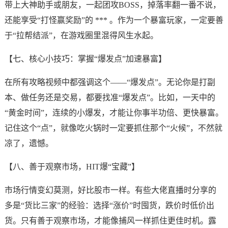
带上大神助手或朋友，一起团攻BOSS，掉落率翻一番不说，
还能享受“打怪赢奖励”的 *** 。作为一个暴富玩家，一定要善
于“拉帮结派”，在游戏圈里混得风生水起。
【七、核心小技巧：掌握“爆发点”加速暴富】
在所有攻略视频中都强调这个——“爆发点”。无论你是打副
本、做任务还是交易，都要找准“爆发点”。比如，一天中的
“黄金时间”，连续的小爆发，才能让你事半功倍、更快暴富。
记住这个“点”，就像吃火锅时一定要抓住那个“火候”，不然就
凉了，遗憾。
【八、善于观察市场，HIT爆“宝藏”】
市场行情变幻莫测，好比股市一样。有些大佬直播时分享的
多是“货比三家”的经验：选择“涨价”时囤货，跌价时低价出
货。只有善于观察市场，才能像捕风一样抓住更佳时机。露