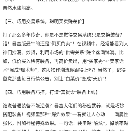
自然水涨船高。
【三、巧用交易系统，聪明买卖赚差价】
打了那么多年传奇，你是不是觉得交易系统只是交换装备？
错！暴富版最牛的还是“倒买倒卖”！在视频中，经常能看到大
神们捡漏、炒货，利用市场的“供需关系”赚个盆满钵满。比
如，低价买入稀有装备，再高价卖出，用“买家秀”+“卖家话
术”混成“魔术师”，这股操作潮流你跟得上吗？当然了，记得
留意那些每日行情公告，别让“白菜价”变成“天价”！
【四、巧用装备巧搭，打造“富贵命”装备上线】
谁说普通装备不能逆袭？暴富大佬们的秘密武器，就是巧妙
搭配装备！视频里那种“爆炸效果”一看就让人心动——满属性
强化，附加神秘特殊效果。一句话：装备越“酷炫”，掉落率越