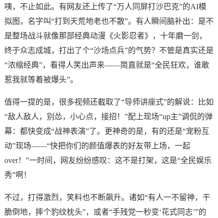
咦，不止如此。有网友还上传了“万人同屏打沙巴克”的AI模
拟图，名字叫“打到天荒地老也不散”。有人瞬间脑补出：是不
是整场战斗就像那部经典动漫《火影忍者》，十年磨一剑，
终于众志成城，打出了个“沙场点兵”的气势？不管是真实还是
“浓缩经典”，看得人笑出声来——简直就是“全民狂欢，谁敢
惹我就等着被爆头”。
值得一提的是，很多视频还截取了“导师讲座式”的解说：比如
“敌人敌人，别怂，小心点，接招！”配上现场“up主”调侃的弹
幕：都快变成“战神表演”了。更神奇的是，有的还是“宠粉互
动”现场——“快把你们的颜值爆表的好友带上场，一起
over！”一时间，网友纷纷感叹：这不是打架，这是“全民娱乐
秀”啊！
不过，打得激烈，笑料也不断飙升。诸如“有人一不留神，干
脆倒地，摔个豹纹枕头”，或者“手残党一秒变‘花式同志’”的