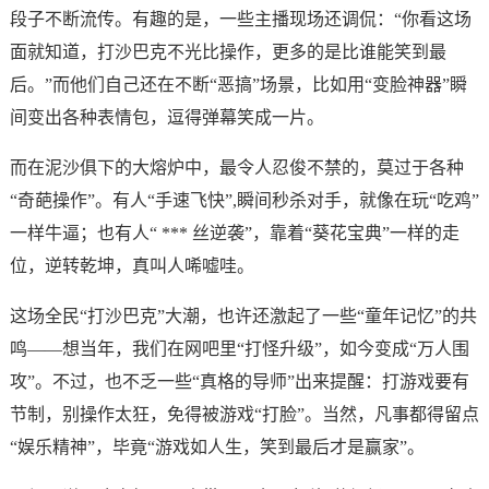
段子不断流传。有趣的是，一些主播现场还调侃：“你看这场
面就知道，打沙巴克不光比操作，更多的是比谁能笑到最
后。”而他们自己还在不断“恶搞”场景，比如用“变脸神器”瞬
间变出各种表情包，逗得弹幕笑成一片。
而在泥沙俱下的大熔炉中，最令人忍俊不禁的，莫过于各种
“奇葩操作”。有人“手速飞快”,瞬间秒杀对手，就像在玩“吃鸡”
一样牛逼；也有人“ *** 丝逆袭”，靠着“葵花宝典”一样的走
位，逆转乾坤，真叫人唏嘘哇。
这场全民“打沙巴克”大潮，也许还激起了一些“童年记忆”的共
鸣——想当年，我们在网吧里“打怪升级”，如今变成“万人围
攻”。不过，也不乏一些“真格的导师”出来提醒：打游戏要有
节制，别操作太狂，免得被游戏“打脸”。当然，凡事都得留点
“娱乐精神”，毕竟“游戏如人生，笑到最后才是赢家”。