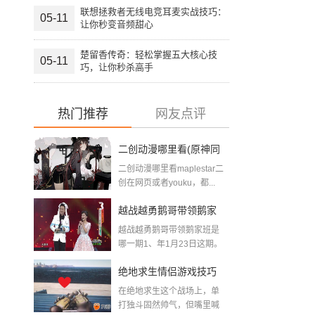
联想拯救者无线电竞耳麦实战技巧：
05-11
让你秒变音频甜心
楚留香传奇：轻松掌握五大核心技
05-11
巧，让你秒杀高手
热门推荐
网友点评
二创动漫哪里看(原神同
二创动漫哪里看maplestar二
人二创游戏网站推荐)
创在网页或者youku，都...
越战越勇鹅哥带领鹅家
越战越勇鹅哥带领鹅家班是
班是哪一期(暗区突围鹅
哪一期1、年1月23日这期。
在《...
哥)
绝地求生情侣游戏技巧
在绝地求生这个战场上，单
全攻略：双人组队开挂
打独斗固然帅气，但嘴里喊