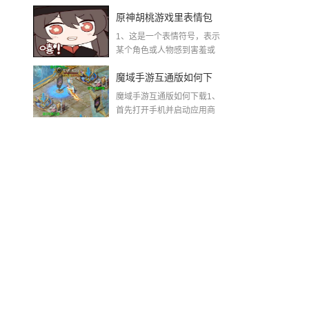
着“这不...
不掉线，稳赢秘籍全曝
原神胡桃游戏里表情包
光
1、这是一个表情符号，表示
原神胡桃脸红流口水翻
某个角色或人物感到害羞或
兴奋到失控的程度。...
白眼
魔域手游互通版如何下
魔域手游互通版如何下载1、
载(魔域手游怀旧互通版)
首先打开手机并启动应用商
店。其...