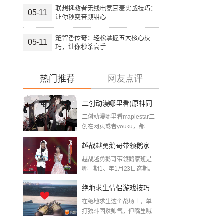
联想拯救者无线电竞耳麦实战技巧：
05-11
让你秒变音频甜心
楚留香传奇：轻松掌握五大核心技
05-11
巧，让你秒杀高手
热门推荐
网友点评
时
二创动漫哪里看(原神同
二创动漫哪里看maplestar二
人二创游戏网站推荐)
创在网页或者youku，都...
越战越勇鹅哥带领鹅家
越战越勇鹅哥带领鹅家班是
班是哪一期(暗区突围鹅
哪一期1、年1月23日这期。
在《...
哥)
绝地求生情侣游戏技巧
在绝地求生这个战场上，单
全攻略：双人组队开挂
打独斗固然帅气，但嘴里喊