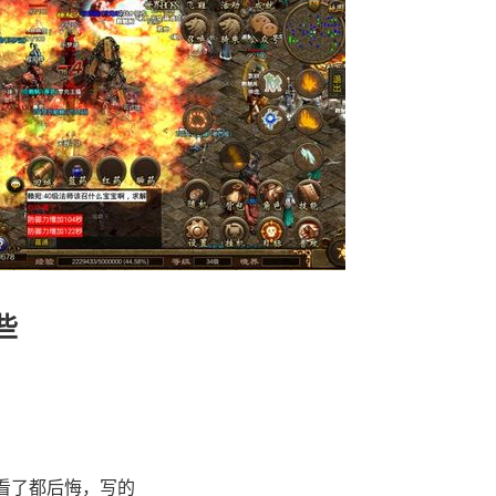
些
看了都后悔，写的