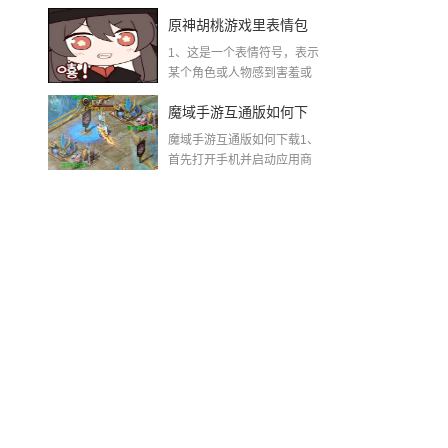
着“这不...
不掉线，稳赢秘籍全曝
原神胡桃游戏里表情包
光
1、这是一个表情符号，表示
原神胡桃脸红流口水翻
某个角色或人物感到害羞或
兴奋到失控的程度。...
白眼
魔域手游互通版如何下
魔域手游互通版如何下载1、
载(魔域手游怀旧互通版)
首先打开手机并启动应用商
店。其...