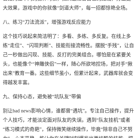
大效果，游戏中的你就像“剑道大师”，每一招都惊艳全场。
八、练习“刀法流派”，增强游戏反应能力
这个技巧说起来简洁明了：多看、多练、多反复。在线上多
练“走位”、“闪现判断”、技能衔接流畅性。摆脱“手残”，让自
己一秒做出闪现、技能、反打的完美组合。哪怕是在紧要关
头，也能像个“神雕侠侣”一样，随心所欲地控场，把对手“揪
出来”教育一番。这些细节虽小，但累计起来，武器库就会变
得越发丰富。
九、保持心态，避免被“坑队友”带偏
别让bad news影响心情，谁都曾“遇坑”。专注自己操作，提升
个人技巧，才能淡定面对队友的失误。遇到“队友挂机”或者
“练习模式的奇葩”，保持微笑继续操作，毕竟“除非自己不努