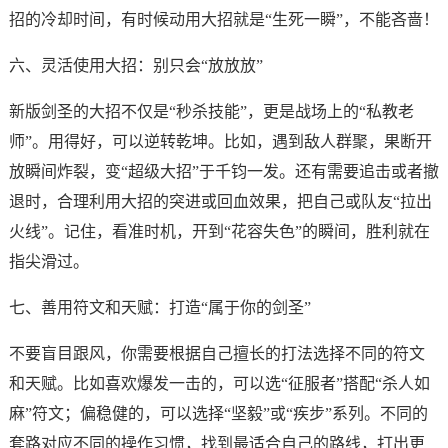
招的冷却时间，有时候动用大招就是“生死一瞬”，不能吝啬！
六、灵活使用大招：别只会“放放放”
新版剑圣的大招不仅是“秒杀技能”，更是战场上的“私教老
师”。用得好，可以逆转乾坤。比如，遇到敌人群聚，果断开
放瞬间炸裂，变“超级大招”于千钧一发。还有需要追击或者撤
退时，合理利用大招的突进或回血效果，把自己或队友“拉出
火线”。记住，看准时机，开到“花容失色”的瞬间，胜利就在
指尖滑过。
七、善用符文和天赋：打造“属于你的剑圣”
不要盲目跟风，你需要根据自己擅长的打法选择不同的符文
和天赋。比如喜欢爆发一击的，可以选“征服者”搭配“杀人如
麻”符文；偏稳健的，可以选择“坚毅”或“疾步”系列。不同的
套路对应不同的操作习惯，找到最适合自己的路线，打出更