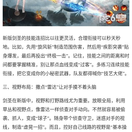
新版剑圣的技能连招比以往更灵活，合理衔接可以秒天秒
地。比如，先用“旋风斩”制造范围伤害，然后用“疾影突袭”贴
身爆发，最后再投出“终极一击”。记住，技能之间的距离和时
间都要掌握精准，别让那点血线变成“过客”。多练习连续技能
衔接，把它变成你的小秘密武器，队友都得喊你“技艺大佬”。
三、视野布局：撒点“雷达”让对手摸不着头脑
剑圣在新版中，视野和打野路线尤为重要。放眼全局，利用
草丛和视野点，像雷达一样侦查对手动向。不然就容易被偷
袭、抓人，变成“球子”。随身带个侦查守卫，迷惑对手的视
线，制造“虚晃一招”。而且，控好自己线路的视野是“基本操