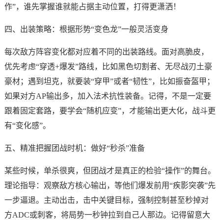
作”，谁先掌握谁就能占据主动位置，打得更潇洒！
四、出装策略：根据形势“变色龙”一般灵活变身
每次敌方阵容变化都对应着不同的出装路线。面对高脆皮，
优先考虑“穿透+爆发”路线，比如黑色切割者、无尽战刃土豪
豪材；遇到坦克，就要装“穿甲”或者“韧性”，比如振奋盔甲；
如果对方AP输出多，加入法术抗性装备。记得，不是一定要
跟着固定套路，要学会“随机应变”，才能输出更大化，战斗更
有“变化感”。
五、精准把握团战时机：做好“秒杀”准备
某些时候，单杀很爽，但团战才是真正的检验“操作”的舞台。
理论指导：观察敌方核心输出，等他们爆发前用“疾影突袭”先
一步逼退。主动出击，击中关键目标，强制控制甚至秒掉对
方ADC或刺客，将局势一秒钟拉到自己人那边。记得留意大