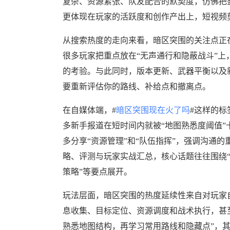
复杂、资源紧张、队友配合的默契度，仿佛把
更体现在玩家的活跃度和创作产出上，短视频
从搜索热度的走向来看，暗区突围的关注点正在
很多玩家把重点放在“无声通行和隐蔽战斗”上，
的考验。与此同时，版本更新、武器平衡以及
要重新评估你的路线、补给点和撤离点。
在自媒体端，#
暗区突围现在火了吗
#这样的
多新手报道在短时间内就被“地图熟悉度阈值
多分享“资源管理”和“队伍指挥”，强调沟通
略、评测与玩家实战汇总，核心话题往往围绕
策略”等要点展开。
玩法层面，暗区突围的热度延续性来自对玩家
息收集、目标定位、资源调度和战术执行，甚
熟悉地图结构，再学习常用路线和隐藏点”，