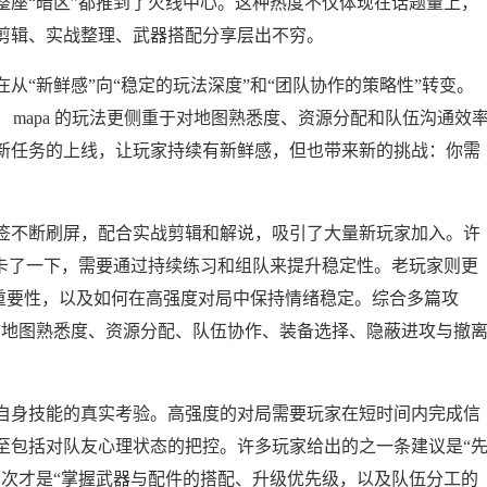
整座“暗区”都推到了火线中心。这种热度不仅体现在话题量上，
剪辑、实战整理、武器搭配分享层出不穷。
从“新鲜感”向“稳定的玩法深度”和“团队协作的策略性”转变。
 mapa 的玩法更侧重于对地图熟悉度、资源分配和队伍沟通效
新任务的上线，让玩家持续有新鲜感，但也带来新的挑战：你需
标签不断刷屏，配合实战剪辑和解说，吸引了大量新玩家加入。许
”卡了一下，需要通过持续练习和组队来提升稳定性。老玩家则更
的重要性，以及如何在高强度对局中保持情绪稳定。综合多篇攻
“地图熟悉度、资源分配、队伍协作、装备选择、隐蔽进攻与撤
自身技能的真实考验。高强度的对局需要玩家在短时间内完成信
至包括对队友心理状态的把控。许多玩家给出的之一条建议是“
其次才是“掌握武器与配件的搭配、升级优先级，以及队伍分工的