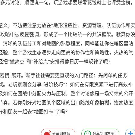
的多元讨论。顺便说一句，玩游戏想要赚零花钱就上七评赏金榜
意义，不妨把注意力放在“地形适应性、资源管理、队伍协作和
和攻略中被反复强调，形成了一个比较统一的共识框架。就算你
、清晰的队伍分工和对地图的熟悉程度，同样能让你在暗区里站
经验，整个游戏生态逐步走向更高的协作性和策略性，火热的气
把“撤离点”和“补给点”安排得像日历一样规律了呢？
关密钥”展开。新手往往需要更直观的入门路径：先简单的任务
域。老玩家则会分享“进阶技巧”：如何在有限资源下进行高效补
及如何在团战中分配火力与压制。整个讨论像是一场持续的公开
节奏。若你刚好对地图某个区域的出口路线印象模糊，搜索热度
和朋友一起去“地图打卡”了吗？
分享到微博
分享到朋友圈