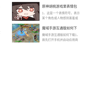
着“这不...
不掉线，稳赢秘籍全曝
火
原神胡桃游戏里表情包
光
1、这是一个表情符号，表示
原神胡桃脸红流口水翻
某个角色或人物感到害羞或
兴奋到失控的程度。...
白眼
魔域手游互通版如何下
险
魔域手游互通版如何下载1、
载(魔域手游怀旧互通版)
首先打开手机并启动应用商
店。其...