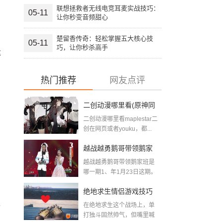
联想拯救者无线电竞耳麦实战技巧：
05-11
让你秒变音频甜心
楚留香传奇：轻松掌握五大核心技
05-11
巧，让你秒杀高手
率
热门推荐
网友点评
二创动漫哪里看(原神同
二创动漫哪里看maplestar二
人二创游戏网站推荐)
创在网页或者youku，都...
越战越勇鹅哥带领鹅家
离
越战越勇鹅哥带领鹅家班是
班是哪一期(暗区突围鹅
哪一期1、年1月23日这期。
在《...
哥)
绝地求生情侣游戏技巧
先
在绝地求生这个战场上，单
全攻略：双人组队开挂
打独斗固然帅气，但嘴里喊