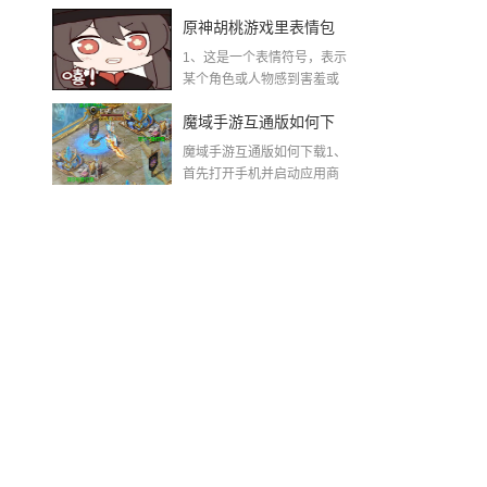
着“这不...
不掉线，稳赢秘籍全曝
原神胡桃游戏里表情包
光
1、这是一个表情符号，表示
原神胡桃脸红流口水翻
某个角色或人物感到害羞或
兴奋到失控的程度。...
白眼
魔域手游互通版如何下
魔域手游互通版如何下载1、
载(魔域手游怀旧互通版)
首先打开手机并启动应用商
店。其...