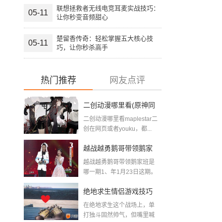
联想拯救者无线电竞耳麦实战技巧：
05-11
让你秒变音频甜心
楚留香传奇：轻松掌握五大核心技
05-11
巧，让你秒杀高手
热门推荐
网友点评
二创动漫哪里看(原神同
二创动漫哪里看maplestar二
人二创游戏网站推荐)
创在网页或者youku，都...
越战越勇鹅哥带领鹅家
越战越勇鹅哥带领鹅家班是
班是哪一期(暗区突围鹅
哪一期1、年1月23日这期。
在《...
哥)
绝地求生情侣游戏技巧
在绝地求生这个战场上，单
全攻略：双人组队开挂
打独斗固然帅气，但嘴里喊