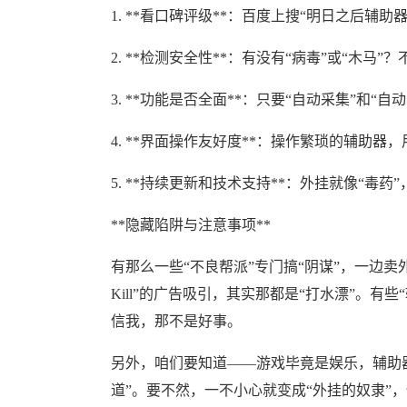
1. **看口碑评级**：百度上搜“明日之后辅
2. **检测安全性**：有没有“病毒”或“木马
3. **功能是否全面**：只要“自动采集”和“
4. **界面操作友好度**：操作繁琐的辅助
5. **持续更新和技术支持**：外挂就像“毒药
**隐藏陷阱与注意事项**
有那么一些“不良帮派”专门搞“阴谋”，一边卖
Kill”的广告吸引，其实那都是“打水漂”。有
信我，那不是好事。
另外，咱们要知道——游戏毕竟是娱乐，辅助器
道”。要不然，一不小心就变成“外挂的奴隶”