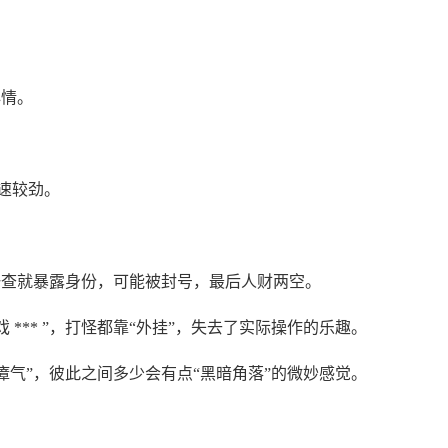
心情。
手速较劲。
摸”一查就暴露身份，可能被封号，最后人财两空。
戏 *** ”，打怪都靠“外挂”，失去了实际操作的乐趣。
烟瘴气”，彼此之间多少会有点“黑暗角落”的微妙感觉。