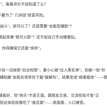
助器”，看看评价不就知道了么？
”？不要为了“几块钱”就冒风险。
自动战斗”，就可以了？还是需要“全能型辅助”？
器，用起来像“登月火箭”？还不如自己手动慢慢玩。
”，你得确保它还能“续命”。
外挂一边收取“后台权限”，要小心被“拉入黑名单”。别被一些“秒
些“辅助器”会跑去诱导你下载“破解包”，结果变成“病毒载体”——
虽好，但“快乐”才是王道。跟朋友交易、交流经验才是“正
，但这体验就像吃了“臭豆腐”——表面香，入口难受。