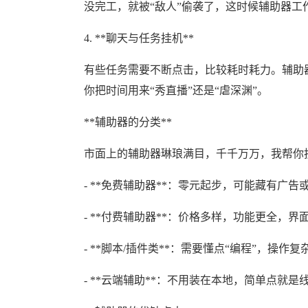
没完工，就被“敌人”偷袭了，这时候辅助器工
4. **聊天与任务挂机**
有些任务需要不断点击，比较耗时耗力。辅助
你把时间用来“秀直播”还是“虐深渊”。
**辅助器的分类**
市面上的辅助器琳琅满目，千千万万，我帮你
- **免费辅助器**：零元起步，可能藏有广告
- **付费辅助器**：价格多样，功能更全，
- **脚本/插件类**：需要懂点“编程”，操作
- **云端辅助**：不用装在本地，简单点就