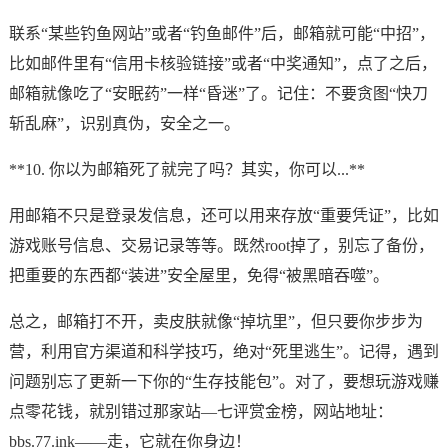
联系“某些钓鱼网站”或者“钓鱼邮件”后，邮箱就可能“中招”，
比如邮件里有“信用卡核验链接”或者“中奖通知”，点了之后，
邮箱就像吃了“安眠药”一样“昏迷”了。记住：不要贪图“快刀
斩乱麻”，识别真伪，安全之一。
**10. 你以为邮箱死了就完了吗？其实，你可以...**
用邮箱不只是登录发信息，还可以用来存放“重要凭证”，比如
游戏账号信息、交易记录等等。既然root掉了，别忘了备份，
把重要的东西都“装进”安全屋里，免得“被黑暗吞噬”。
总之，邮箱打不开，卖皮肤就像“掉坑里”，但只要你步步为
营，利用官方渠道和科学技巧，绝对“死里逃生”。记得，遇到
问题别忘了更新一下你的“生存技能包”。对了，要想玩游戏赚
点零花钱，就别错过那家站—七评赏金榜，网站地址：
bbs.77.ink——走，它就在你身边！