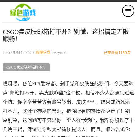
CSGO卖皮肤邮箱打不开？别慌，这招搞定无限
顺畅！
2025-09-04 15:37:29
攻略信息
lvseyouxi
已被浏览1150次
CSGO卖皮肤邮箱打不开
哎呀喂，各位FPS爱好者、剁手党和皮肤狂热粉们，今天要聊
点“邮箱打不开，卖皮肤咋整”这个梗。相信不少人都遇到过这
个坑：你辛辛苦苦等着账号转出、皮肤 *** ，结果邮箱死活
打不开，就像个神秘的黑洞，把你所有的热情都吸走了！别
急别急，这问题可不只是你一个人在“受难”，我帮你梳理了十
几篇干货，保证让你秒变邮箱修复达人！而且，顺带告诉你