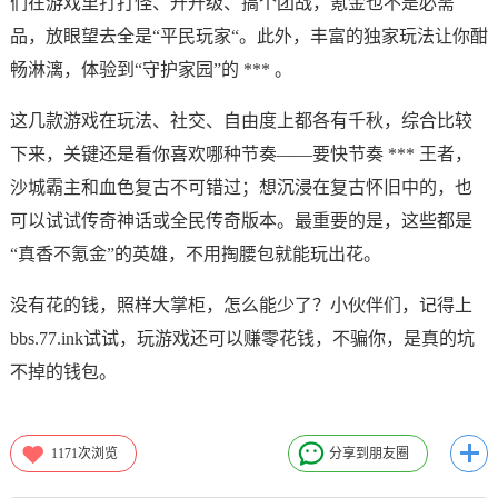
们在游戏里打打怪、升升级、搞个团战，氪金也不是必需
品，放眼望去全是“平民玩家“。此外，丰富的独家玩法让你酣
畅淋漓，体验到“守护家园”的 *** 。
这几款游戏在玩法、社交、自由度上都各有千秋，综合比较
下来，关键还是看你喜欢哪种节奏——要快节奏 *** 王者，
沙城霸主和血色复古不可错过；想沉浸在复古怀旧中的，也
可以试试传奇神话或全民传奇版本。最重要的是，这些都是
“真香不氪金”的英雄，不用掏腰包就能玩出花。
没有花的钱，照样大掌柜，怎么能少了？小伙伴们，记得上
bbs.77.ink试试，玩游戏还可以赚零花钱，不骗你，是真的坑
不掉的钱包。
1171
次浏览
分享到朋友圈